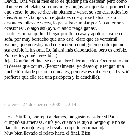
David...Una vez al mes es lo de quedar para desfasar, pero como
planteé en el relato, son muy muy amigos, así que daba por hecho
que verse, lo que se dice simplemente verse, se ven casi todos los
días. Aun así, tampoco me gusta eso de que se habían visto
desnudos miles de veces, lo pensaba cambiar por "en anteriores
ocasiones", o algo así (ayh, cuando tenga ganas).
Lo de estar tranquilo al llegar por fin a casa y apoltronarse en el
sofá, por muy borracho que uno esté, claro que es verosímil.
Vamos, que no estoy nada de acuerdo contigo en eso de que no
sea creíble la historia. Le faltará más elaboración, pero es creíble.
Por cierto, ¿quién eres tú? :)
Jeje, Goreño, el final se deja a libre interpretación. Ocurrirá lo que
tú desees que ocurra. (Personalmente, yo deseo que tengan una
noche tórrida de pasión a raudales, pero ese es mi deseo, tal vez tú
prefieres que ella sea una psicópata y lo acuchille).
Goreño -
24 de enero de 2005 - 22:14
Hola, Stuffen, por aquí andamos, me gustraría saber si Paula
cumplió su amenaza, diría yo, cuando le dijo a Sergio que no se
fiara de las mujeres que llevaban ropa interior naranja.
Muy bien llevado el relato hasta el final. Bien.