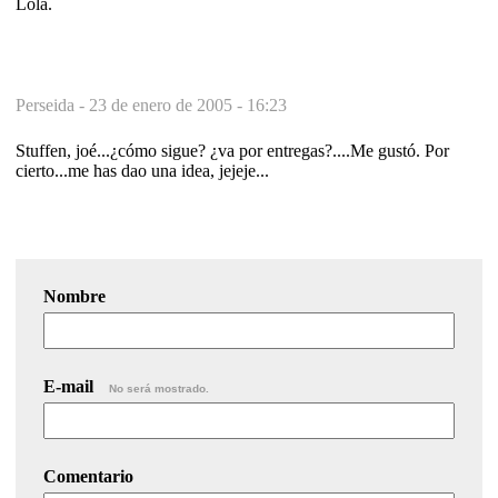
Lola.
Perseida -
23 de enero de 2005 - 16:23
Stuffen, joé...¿cómo sigue? ¿va por entregas?....Me gustó. Por
cierto...me has dao una idea, jejeje...
Nombre
E-mail
No será mostrado.
Comentario