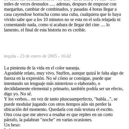
miles de veces desnudos ..... ademas, despues de empezar con
margaritas, cambiar de combinados, y pasadas 4 horas llegar a
casa cayendose borracha como una cuba, cualquiera que lo haya
vivido sabe que a los 10 minutos no se esta en el sofa relajada ni
comentando nada, como si acabara de llegar del cine .... lo
lamento, el final de esta historia no es creible.
tequila -
23 de enero de 2005 - 16:42
La pimienta de la vida en el color naranja.
Agradable relato, muy vivo, Stuffen, aunque quizá le falta algo de
fuerza en la expresión. No sé cómo se consigue, puede que
intentando un lenguaje más misterioso o elaborado, o
decididamente elemental y primario, también podría ser un efecto,
digo yo. No sé.
Y los verbos... en vez de tanto pluscuamperfecto, "había...", se
puede modular jugando con otros tiempos aún sin perder la
ubicación del momento. Quedaría con más textura el escrito.
Otra cosa que me atrevo a resaltar es que repites en un corto
párrafo, la palabran "noche" en varias ocasiones.
Un beso: